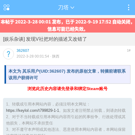
刀塔
本帖于 2022-3-28 00:01 发布，已于 2022-9-19 17:52 自动关闭，
信息可能已经失效。
[娱乐杂谈] 发现V社把对的描述又改错了
362607
1#
2022-3-28 00:01:54
· 陕西
本文为 其乐用户(UID:362607) 发布的原创文章，转摘前请联系
该用户获得许可
浏览此历史内容请先登录和绑定Steam账号
1、转载或引用本网站内容，必须注明本文网址：
https://keylol.com/t799829-1-1
。如发文者注明禁止转载，则请勿转载
2、对于不当转载或引用本网站内容而引起的民事纷争、行政处理或其
他损失，本网站不承担责任
3、对不遵守本声明或其他违法、恶意使用本网站内容者，本网站保留