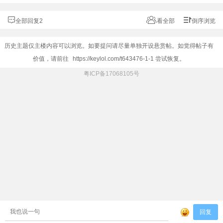
全部回复2
看全部
倒序浏览
历史主题仅主楼内容可以浏览。如要提问请尽量单独开设悬赏帖。如觉得帖子有
价值，请前往
https://keylol.com/t643476-1-1
尝试恢复。
粤ICP备17068105号