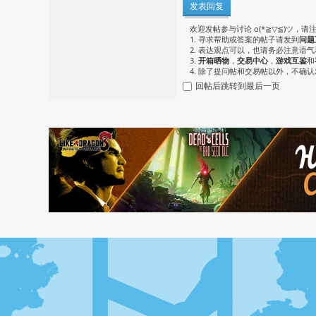
发表回复
欢迎发帖参与讨论 o(*≧▽≦)ツ，请
1. 寻求帮助或答案的帖子请发到
问题
2. 表达观点可以，也请务必注意语
3.
开箱晒物
，
交易中心
，
游戏互鉴
和
4. 除了提问帖和交易帖以外，不确
回帖后跳转到最后一页