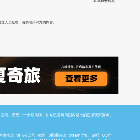
本版积分规则
）
管理人员处理，请勿引用对方的内容。
与讨论空间。历经二十余载风雨，如今已发展为国内最大的正版玩家据点。
列表模式
·
微信公众号
·
微博
·
Bilibili频道
·
Steam 群组
·
贴吧
·
QQ群