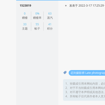
1523819
发表于 2022-3-17 17:25:29
|
0
0%
63
阅读模式
赠楼
赠楼率
蒸汽
33
55
41
主题
帖子
积分
迟到摄影师 Late photograp
1、转载或引用本网站内容，必
2、对于不当转载或引用本网站
3、对不遵守本声明或其他违法
4、所有帖子仅代表作者本人意