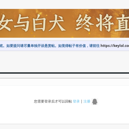
览。如要提问请尽量单独开设悬赏帖。如觉得帖子有价值，请前往
https://keylol.c
您需要登录后才可以回帖
登录
|
注册