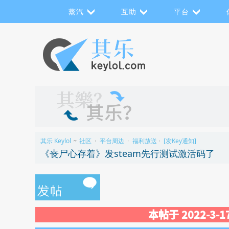
蒸汽
互助
平台
其乐 Keylol
社区
平台周边
福利放送
[发Key通知]
>>
›
›
›
《丧尸心存着》发steam先行测试激活码了
本帖于 2022-3-