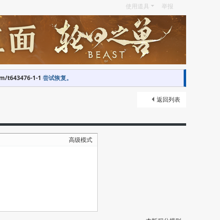
使用道具
举报
om/t643476-1-1
尝试恢复。
返回列表
高级模式