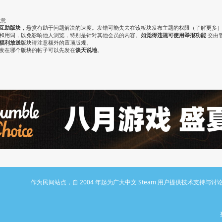
注意
互助版块
，悬赏有助于问题解决的速度。发错可能失去在该板块发布主题的权限（
了解更多
气和用词，以免影响他人浏览，特别是针对其他会员的内容。
如觉得违规可使用举报功能
交由
福利放送
版块请注意额外的置顶版规。
认发在哪个版块的帖子可以先发在
谈天说地
。
作为民间站点，自 2004 年起为广大中文 Steam 用户提供技术支持