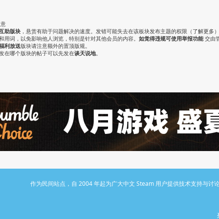
注意
互助版块
，悬赏有助于问题解决的速度。发错可能失去在该板块发布主题的权限（
了解更多
气和用词，以免影响他人浏览，特别是针对其他会员的内容。
如觉得违规可使用举报功能
交由
福利放送
版块请注意额外的置顶版规。
认发在哪个版块的帖子可以先发在
谈天说地
。
作为民间站点，自 2004 年起为广大中文 Steam 用户提供技术支持