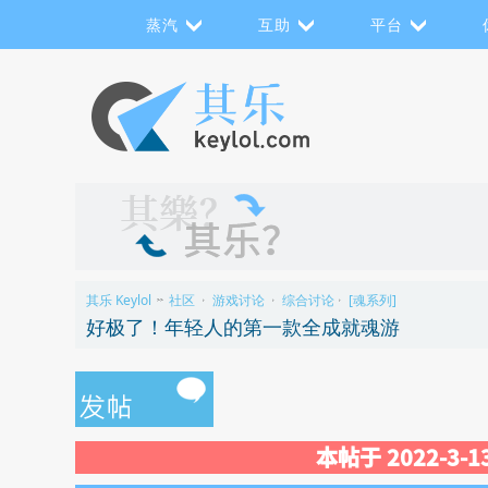
蒸汽
互助
平台
其乐 Keylol
社区
游戏讨论
综合讨论
[魂系列]
>>
›
›
›
好极了！年轻人的第一款全成就魂游
本帖于 2022-3-