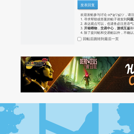
发表回复
欢迎发帖参与讨论 o(*≧▽≦)ツ，请
1. 寻求帮助或答案的帖子请发到
问题
2. 表达观点可以，也请务必注意语
3.
开箱晒物
，
交易中心
，
游戏互鉴
和
4. 除了提问帖和交易帖以外，不确
回帖后跳转到最后一页