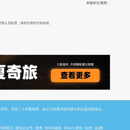
本版积分规则
）
管理人员处理，请勿引用对方的内容。
与讨论空间。历经二十余载风雨，如今已发展为国内最大的正版玩家据点。
列表模式
·
微信公众号
·
微博
·
Bilibili频道
·
Steam 群组
·
贴吧
·
QQ群