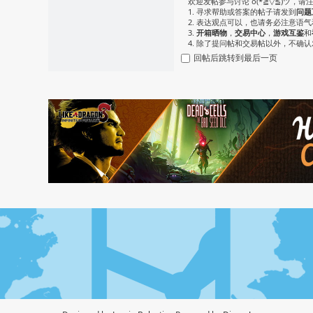
欢迎发帖参与讨论 o(*≧▽≦)ツ，请
1. 寻求帮助或答案的帖子请发到
问题
2. 表达观点可以，也请务必注意语
3.
开箱晒物
，
交易中心
，
游戏互鉴
和
4. 除了提问帖和交易帖以外，不确
回帖后跳转到最后一页