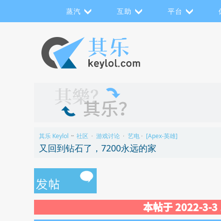
蒸汽
互助
平台
其乐 Keylol
社区
游戏讨论
艺电
[Apex-英雄]
>>
›
›
›
又回到钻石了，7200永远的家
本帖于 2022-3-