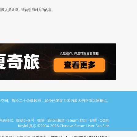
）
管理人员处理，请勿引用对方的内容。
与讨论空间。历经二十余载风雨，如今已发展为国内最大的正版玩家据点。
列表模式
·
微信公众号
·
微博
·
Bilibili频道
·
Steam 群组
·
贴吧
·
QQ群
Keylol 其乐 ©2004-2026 Chinese Steam User Fan Site.