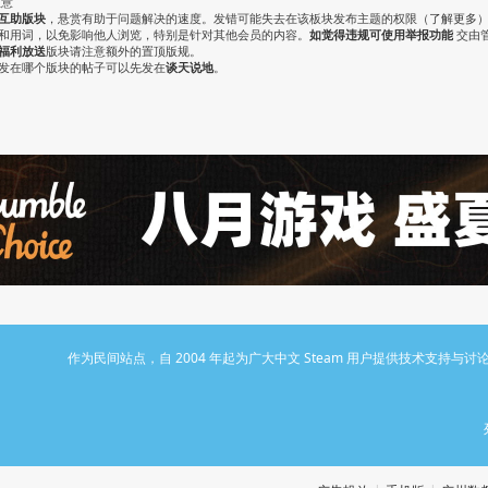
注意
互助版块
，悬赏有助于问题解决的速度。发错可能失去在该板块发布主题的权限（
了解更多
气和用词，以免影响他人浏览，特别是针对其他会员的内容。
如觉得违规可使用举报功能
交由
福利放送
版块请注意额外的置顶版规。
认发在哪个版块的帖子可以先发在
谈天说地
。
作为民间站点，自 2004 年起为广大中文 Steam 用户提供技术支持