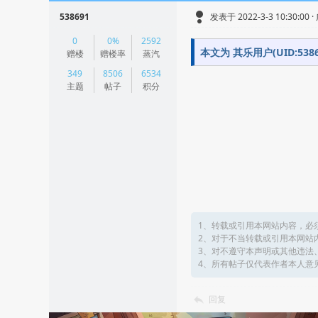
538691
发表于 2022-3-3 10:30:00 
|
0
0%
2592
阅读模式
本文为 其乐用户(UID:5
赠楼
赠楼率
蒸汽
349
8506
6534
主题
帖子
积分
1、转载或引用本网站内容，必
2、对于不当转载或引用本网站
3、对不遵守本声明或其他违法
4、所有帖子仅代表作者本人意
回复