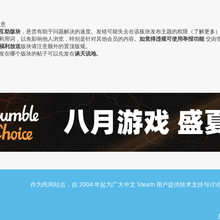
注意
互助版块
，悬赏有助于问题解决的速度。发错可能失去在该板块发布主题的权限（
了解更多
气和用词，以免影响他人浏览，特别是针对其他会员的内容。
如觉得违规可使用举报功能
交由
福利放送
版块请注意额外的置顶版规。
认发在哪个版块的帖子可以先发在
谈天说地
。
作为民间站点，自 2004 年起为广大中文 Steam 用户提供技术支持