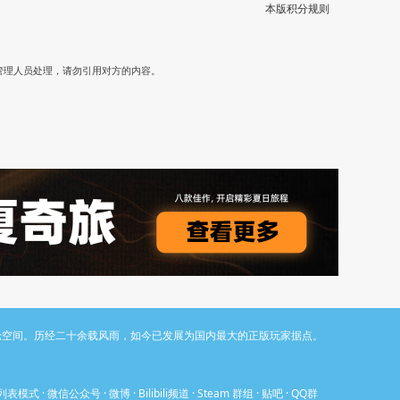
本版积分规则
）
管理人员处理，请勿引用对方的内容。
与讨论空间。历经二十余载风雨，如今已发展为国内最大的正版玩家据点。
列表模式
·
微信公众号
·
微博
·
Bilibili频道
·
Steam 群组
·
贴吧
·
QQ群