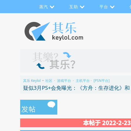
蒸汽
互助
平台
其乐 Keylol
社区
游戏平台
主机平台
[PSN平台]
>>
›
›
›
疑似3月PS+会免曝光：《方舟：生存进化》
本帖于 2022-2-