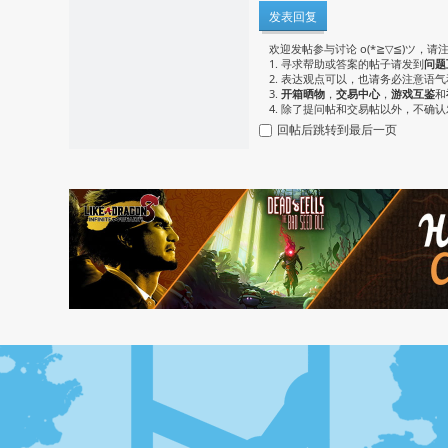
发表回复
欢迎发帖参与讨论 o(*≧▽≦)ツ，请
1. 寻求帮助或答案的帖子请发到
问题
2. 表达观点可以，也请务必注意语
3.
开箱晒物
，
交易中心
，
游戏互鉴
和
4. 除了提问帖和交易帖以外，不确
回帖后跳转到最后一页