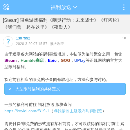
福利放送
[Steam] 限免游戏福利《幽灵行动：未来战士》《灯塔松》
《我们曾一起在这里》《夜勤人》
1307992
1#
2020-3-20 07:15:57
· 澳大利亚
由于近期各大网站的福利突然增加，本帖做为临时聚合之用，包含
Steam
，
Humble商店
，
Epic
，
GOG
，
UPlay
等正规网站的官方大
型限时福利。
欢迎前往相应的限免帖子查阅领取地址，方法和参与讨论。
>
大型限时福利的具体定义
一般的福利可前往 福利放送 版块查阅
https://keylol.com/f319-1
（
点我按照主题发布时间浏览
）
需要付费/非免费的形式拥有某种前提，才可以获得的福利可前往 购