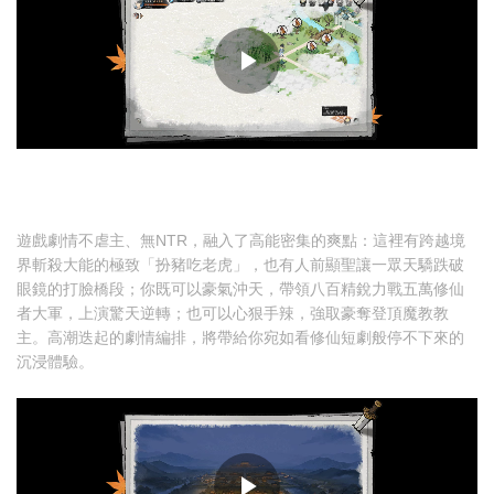
遊戲劇情不虐主、無NTR，融入了高能密集的爽點：這裡有跨越境
界斬殺大能的極致「扮豬吃老虎」，也有人前顯聖讓一眾天驕跌破
眼鏡的打臉橋段；你既可以豪氣沖天，帶領八百精銳力戰五萬修仙
者大軍，上演驚天逆轉；也可以心狠手辣，強取豪奪登頂魔教教
主。高潮迭起的劇情編排，將帶給你宛如看修仙短劇般停不下來的
沉浸體驗。