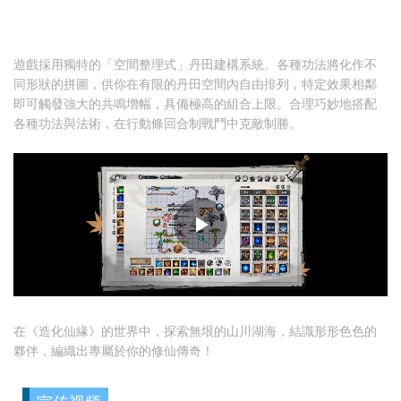
遊戲採用獨特的「空間整理式」丹田建構系統。各種功法將化作不
同形狀的拼圖，供你在有限的丹田空間內自由排列，特定效果相鄰
即可觸發強大的共鳴增幅，具備極高的組合上限。合理巧妙地搭配
各種功法與法術，在行動條回合制戰鬥中克敵制勝。
在《造化仙緣》的世界中，探索無垠的山川湖海，結識形形色色的
夥伴，編織出專屬於你的修仙傳奇！