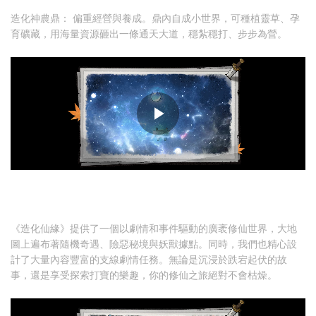
造化神農鼎： 偏重經營與養成。鼎內自成小世界，可種植靈草、孕
育礦藏，用海量資源砸出一條通天大道，穩紮穩打、步步為營。
《造化仙緣》提供了一個以劇情和事件驅動的廣袤修仙世界，大地
圖上遍布著隨機奇遇、險惡秘境與妖獸據點。同時，我們也精心設
計了大量內容豐富的支線劇情任務。無論是沉浸於跌宕起伏的故
事，還是享受探索打寶的樂趣，你的修仙之旅絕對不會枯燥。