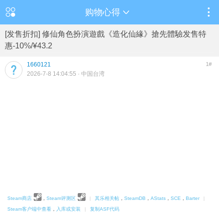
购物心得
[发售折扣] 修仙角色扮演遊戲《造化仙緣》搶先體驗发售特
惠-10%/¥43.2
1660121
1#
2026-7-8 14:04:55
· 中国台湾
Steam商店
，
Steam评测区
|
其乐相关帖
，
SteamDB
，
AStats
，
SCE
，
Barter
|
Steam客户端中查看
，
入库或安装
|
复制ASF代码