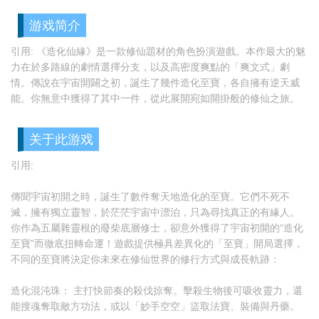
游戏简介
引用: 《造化仙緣》是一款修仙題材的角色扮演遊戲。本作最大的魅
力在於多路線的劇情選擇分支，以及高密度爽點的「爽文式」劇
情。傳說在宇宙開闢之初，誕生了幾件造化至寶，各自擁有逆天威
能。你無意中獲得了其中一件，從此展開宛如開掛般的修仙之旅。
关于此游戏
引用:
傳聞宇宙初開之時，誕生了數件奪天地造化的至寶。它們不死不
滅，擁有獨立靈智，於茫茫宇宙中漂泊，只為尋找真正的有緣人。
你作為五屬雜靈根的廢柴底層修士，卻意外獲得了宇宙初開的“造化
至寶”而徹底扭轉命運！遊戲提供極具差異化的「至寶」開局選擇，
不同的至寶將決定你未來在修仙世界的修行方式與成長軌跡：
造化混沌珠： 主打快節奏的殺伐掠奪。擊殺生物後可吸收靈力，還
能搜魂奪取敵方功法，或以「妙手空空」盜取法寶、裝備與丹藥。