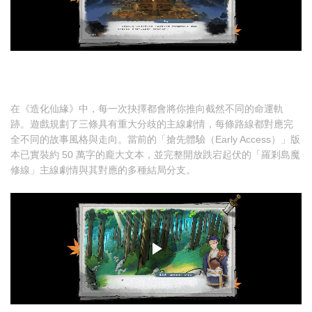
在《造化仙緣》中，每一次抉擇都會將你推向截然不同的命運軌
跡。遊戲規劃了三條具有重大分歧的主線劇情，每條路線都對應完
全不同的故事風格與走向。當前的「搶先體驗（Early Access）」版
本已實裝約 50 萬字的龐大文本，並完整開放跌宕起伏的「羅剎島魔
修線」主線劇情與其對應的多種結局分支。