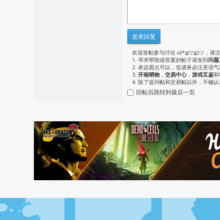
发表回复
欢迎发帖参与讨论 o(*≧▽≦)ツ，请
1. 寻求帮助或答案的帖子请发到
问题
2. 表达观点可以，也请务必注意语
3.
开箱晒物
，
交易中心
，
游戏互鉴
和
4. 除了提问帖和交易帖以外，不确
回帖后跳转到最后一页