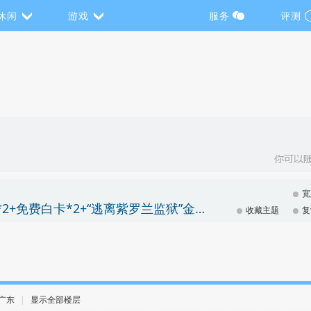
休闲
游戏
服务
评测
宽
《炉石传说》游戏内领取追赶包*1、免费蓝卡*2+免费白卡*2+“逃离紫罗兰监狱”金色包*1
收藏主题
复
· 广东
|
显示全部楼层