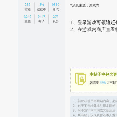
|
285
8%
9310
*消息来源：游戏内
阅读模式
赠楼
赠楼率
蒸汽
3249
9447
2万
主题
帖子
积分
1、登录游戏可领
追赶
2、在游戏内商店查看
本帖子中包含更
您需要
登录
才可以
1、转载或引用本网站内容，必
2、对于不当转载或引用本网站
3、对不遵守本声明或其他违法
4、所有帖子仅代表作者本人意