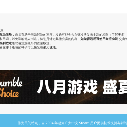
注意
互助版块
，悬赏有助于问题解决的速度。发错可能失去在该板块发布主题的权限（
了解更多
气和用词，以免影响他人浏览，特别是针对其他会员的内容。
如觉得违规可使用举报功能
交由
福利放送
版块请注意额外的置顶版规。
认发在哪个版块的帖子可以先发在
谈天说地
。
作为民间站点，自 2004 年起为广大中文 Steam 用户提供技术支持