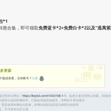
包*1
特惠合集，即可领取
免费蓝卡*2+免费白卡*2以及“逃离紫
×
多资源
下载或查看，没有帐号？
注册
须注明本文网址：
https://keylol.com/t1043188-1-1
。如发文者注明禁止转载，则请勿
内容而引起的民事纷争、行政处理或其他损失，本网站不承担责任
、恶意使用本网站内容者，本网站保留追究其法律责任的权利
见，不代表本社区立场