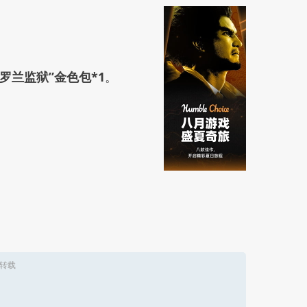
罗兰监狱”金色包*1
。
转载