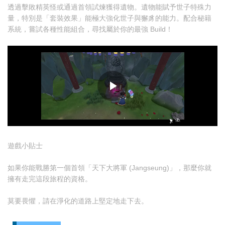
透過擊敗精英怪或通過首領試煉獲得遺物。遺物能賦予世子特殊力
量，特別是「套裝效果」能極大強化世子與獬豸的能力。配合秘籍
系統，嘗試各種性能組合，尋找屬於你的最強 Build！
遊戲小貼士
如果你能戰勝第一個首領「天下大將軍 (Jangseung)」，那麼你就
擁有走完這段旅程的資格。
莫要畏懼，請在淨化的道路上堅定地走下去。