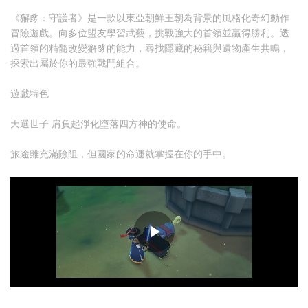
《獬豸：守護者》是一款以東亞朝鮮王朝為背景的風格化奇幻動作
冒險遊戲。向多位盟友學習武藝，挑戰強大的首領並贏得勝利。透
過首領的精髓改變獬豸的能力，尋找隱藏的秘籍與遺物產生共鳴，
探索出屬於你的最強戰鬥組合。
遊戲特色
天選世子 肩負起淨化墮落四方神的使命。
旅途雖充滿險阻，但國家的命運就掌握在你的手中。