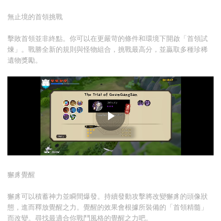
無止境的首領挑戰
擊敗首領並非終點。你可以在更嚴苛的條件和環境下開啟「首領試
煉」。戰勝全新的規則與怪物組合，挑戰最高分，並贏取多種珍稀
遺物獎勵。
獬豸覺醒
獬豸可以積蓄神力並瞬間爆發。持續發動攻擊將改變獬豸的頭像狀
態，進而釋放覺醒之力。覺醒的效果會根據所裝備的「首領精髓」
而改變。尋找最適合你戰鬥風格的覺醒之力吧。