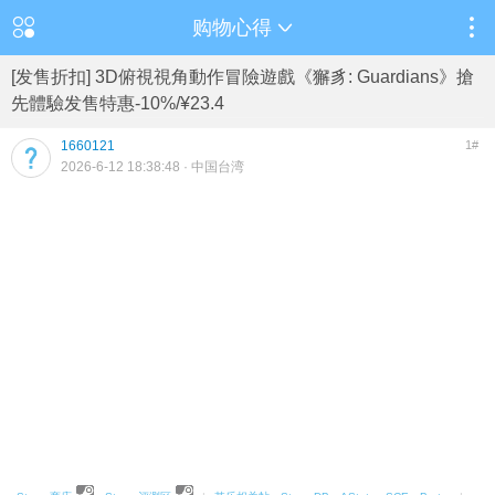
购物心得
[发售折扣] 3D俯視視角動作冒險遊戲《獬豸: Guardians》搶
先體驗发售特惠-10%/¥23.4
1660121
1#
2026-6-12 18:38:48
· 中国台湾