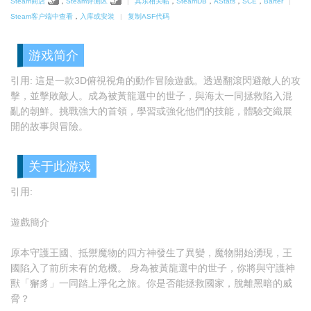
Steam商店
，
Steam评测区
|
其乐相关帖
，
SteamDB
，
AStats
，
SCE
，
Barter
|
Steam客户端中查看
，
入库或安装
|
复制ASF代码
游戏简介
引用: 這是一款3D俯視視角的動作冒險遊戲。透過翻滾閃避敵人的攻
擊，並擊敗敵人。成為被黃龍選中的世子，與海太一同拯救陷入混
亂的朝鮮。挑戰強大的首領，學習或強化他們的技能，體驗交織展
開的故事與冒險。
关于此游戏
引用:
遊戲簡介
原本守護王國、抵禦魔物的四方神發生了異變，魔物開始湧現，王
國陷入了前所未有的危機。 身為被黃龍選中的世子，你將與守護神
獸「獬豸」一同踏上淨化之旅。你是否能拯救國家，脫離黑暗的威
脅？