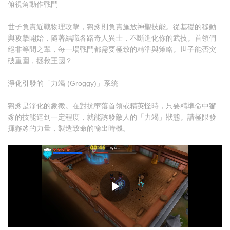
俯視角動作戰鬥
世子負責近戰物理攻擊，獬豸則負責施放神聖技能。從基礎的移動
與攻擊開始，隨著結識各路奇人異士，不斷進化你的武技。首領們
絕非等閒之輩，每一場戰鬥都需要極致的精準與策略。世子能否突
破重圍，拯救王國？
淨化引發的「力竭 (Groggy)」系統
獬豸是淨化的象徵。在對抗墮落首領或精英怪時，只要精準命中獬
豸的技能達到一定程度，就能誘發敵人的「力竭」狀態。請極限發
揮獬豸的力量，製造致命的輸出時機。