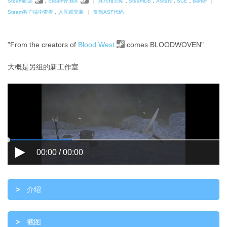
Steam商店
，
Steam评测区
|
其乐相关帖
，
SteamDB
，
AStats
，
SCE
，
Barter
|
Steam客户端中查看
，
入库或安装
|
复制ASF代码
"From the creators of
Blood West
comes BLOODWOVEN"
大概是另组的新工作室
>
介绍
>
截图