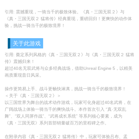
引用: 震撼重现，一骑当千的极致体验。《真・三国无双２》与
《真・三国无双２ 猛将传》经典重现，重磅回归！更爽快的动作体
验，挑战一骑当千的极致境界！
关于此游戏
引用: 奠定系列风格的《真・三国无双２》与《真・三国无双２ 猛将
传》震撼归来！
超过40名无双武将与众多经典战场，借助Unreal Engine 5，以精美
画质重现昔日风采。
操作更简易上手、战斗更畅快淋漓，挑战一骑当千的极致境界！
＜关于《真・三国无双２》＞
以三国世界为舞台的战术动作游戏，玩家可化身超过40名武将，在
广阔战场上体验一骑当千的爽快战斗。本作首次引入 “真·无双乱
舞”、“双人同屏作战”、“武将成长系统” 等系列核心要素，成为
《真・三国无双》系列首部销量破百万的里程碑之作。
在附录内容《真・三国无双２ 猛将传》中，玩家可体验吕布、孟