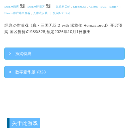
Steam商店
，
Steam评测区
|
其乐相关帖
，
SteamDB
，
AStats
，
SCE
，
Barter
|
Steam客户端中查看
，
入库或安装
|
复制ASF代码
经典动作游戏《真・三国无双２ with 猛将传 Remastered》开启预
购,国区售价¥198/¥328,预定2026年10月1日推出
>
预购特典
>
数字豪华版 ¥328
关于此游戏