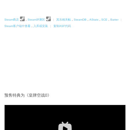
Steam商店
，
Steam评测区
|
其乐相关帖
，
SteamDB
，
AStats
，
SCE
，
Barter
|
Steam客户端中查看
，
入库或安装
|
复制ASF代码
预售特典为《皇牌空战0》