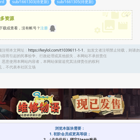
ord
sub/1661303(待更新)
sub/1661305(待更新)
×
多资源
下载或查看，没有帐号？
注册
须注明本文网址：
https://keylol.com/t1039611-1-1
。如发文者注明禁止转载，则请勿
内容而引起的民事纷争、行政处理或其他损失，本网站不承担责任
、恶意使用本网站内容者，本网站保留追究其法律责任的权利
见，不代表本社区立场
浏览本版块需要：
1. 初阶会员或更高等级；
2. （点击此处）绑定Steam账号