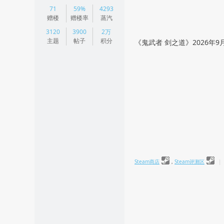
|
71
59%
4293
阅读模式
赠楼
赠楼率
蒸汽
3120
3900
2万
主题
帖子
积分
《鬼武者 剑之道》2026年9月
Steam商店
，
Steam评测区
|