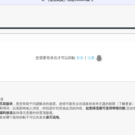
您需要登录后才可以回帖
登录
|
注册
注意
互助版块
，悬赏有助于问题解决的速度。发错可能失去在该板块发布主题的权限（
了解更多
气和用词，以免影响他人浏览，特别是针对其他会员的内容。
如觉得违规可使用举报功能
交由
福利放送
版块请注意额外的置顶版规。
认发在哪个版块的帖子可以先发在
谈天说地
。