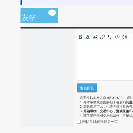
发表回复
欢迎发帖参与讨论 o(*≧▽≦)ツ，请
1. 寻求帮助或答案的帖子请发到
问题
2. 表达观点可以，也请务必注意语
3.
开箱晒物
，
交易中心
，
游戏互鉴
和
4. 除了提问帖和交易帖以外，不确
回帖后跳转到最后一页