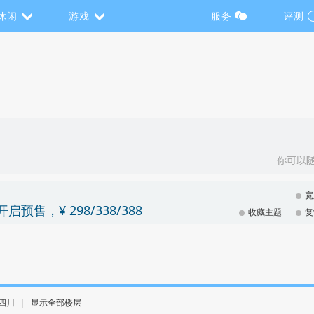
休闲
游戏
服务
评测
宽
售，¥ 298/338/388
收藏主题
复
· 四川
|
显示全部楼层