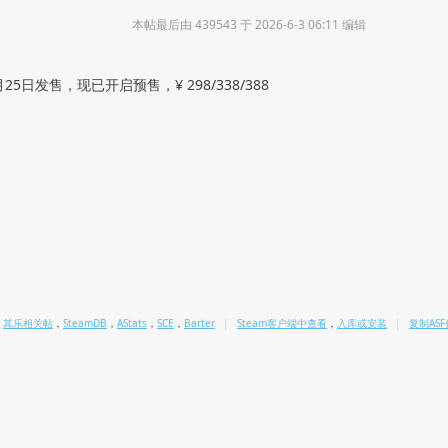
本帖最后由 439543 于 2026-6-3 06:11 编辑
25日发售，现已开启预售，¥ 298/338/388
其乐相关帖
，
SteamDB
，
AStats
，
SCE
，
Barter
|
Steam客户端中查看
，
入库或安装
|
复制AS