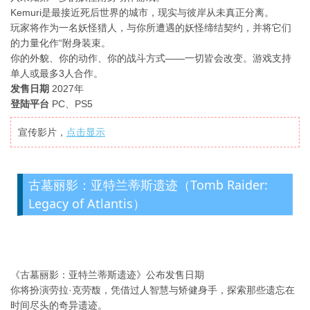
Kemuri是最接近死后世界的城市，现实与彼岸从未真正分离。
玩家将作为一名妖怪猎人，与你所遭遇的妖怪缔结契约，并将它们
的力量化作“附身装束。
你的外貌、你的动作、你的战斗方式——一切皆会改变。游戏支持
单人或最多3人合作。
发售日期
2027年
登陆平台
PC、PS5
宣传影片，
点击显示
古墓丽影：亚特兰蒂斯遗迹（Tomb Raider:
Legacy of Atlantis）
《古墓丽影：亚特兰蒂斯遗迹》公布发售日期
你将扮演劳拉·克劳馥，凭借过人智慧与矫健身手，探索那些遗忘在
时间尽头的奇异遗迹。