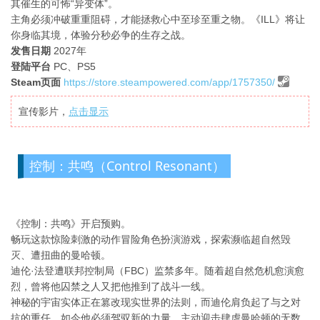
其催生的可怖“异变体”。
主角必须冲破重重阻碍，才能拯救心中至珍至重之物。《ILL》将让
你身临其境，体验分秒必争的生存之战。
发售日期
2027年
登陆平台
PC、PS5
Steam页面
https://store.steampowered.com/app/1757350/
宣传影片，
点击显示
控制：共鸣（Control Resonant）
《控制：共鸣》开启预购。
畅玩这款惊险刺激的动作冒险角色扮演游戏，探索濒临超自然毁
灭、遭扭曲的曼哈顿。
迪伦·法登遭联邦控制局（FBC）监禁多年。随着超自然危机愈演愈
烈，曾将他囚禁之人又把他推到了战斗一线。
神秘的宇宙实体正在篡改现实世界的法则，而迪伦肩负起了与之对
抗的重任。如今他必须驾驭新的力量，主动迎击肆虐曼哈顿的无数