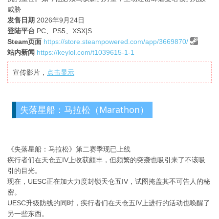
威胁
发售日期
2026年9月24日
登陆平台
PC、PS5、XSX|S
Steam页面
https://store.steampowered.com/app/3669870/
站内新闻
https://keylol.com/t1039615-1-1
宣传影片，
点击显示
失落星船：马拉松（Marathon）
《失落星船：马拉松》第二赛季现已上线
疾行者们在天仓五IV上收获颇丰，但频繁的突袭也吸引来了不该吸
引的目光。
现在，UESC正在加大力度封锁天仓五IV，试图掩盖其不可告人的秘
密。
UESC升级防线的同时，疾行者们在天仓五IV上进行的活动也唤醒了
另一些东西。