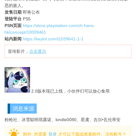
恶的敌人。
发售日期
即将公布
登陆平台
PS5
PSN页面
https://store.playstation.com/zh-hans-
hk/concept/10009461
站内新闻
https://keylol.com/t1039641-1-1
宣传影片，
点击显示
2.0版本现已上线，小伙伴们可以放心食用
消息来源
粉枪社、冰雪聪明琪露诺、kindle0080、星鸢、吉尔•瓦伦蒂安
附件:
您需要
登录
才可以下载或查看附件。没有帐号？