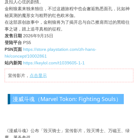
及扣人心弦的剧情。
金刚狼素来独来独往，不过这趟旅程中也会邂逅熟悉面孔，比如神
秘莫测的魔形女与粗野的红色欧米伽。
在这部原创故事中，金刚狼将为了揭开总与自己擦肩而过的黑暗往
事之谜，踏上追寻真相的征程。
发售日期
2026年9月15日
登陆平台
PS5
PSN页面
https://store.playstation.com/zh-hans-
hk/concept/10002861
站内新闻
https://keylol.com/t1039605-1-1
宣传影片，
点击显示
漫威斗魂（Marvel Tokon: Fighting Souls）
《漫威斗魂》公布「毁灭骑士」宣传影片，毁灭博士、万磁王、绿
魔、屠杀参战