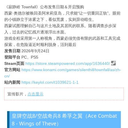
《寂静岭 Townfall》公布发售日期＆开启预购
西蒙·奥德尔被唤回圣阿米莉亚岛，只求能“让一切重回正轨”。眼前
的小镇静立于浓雾之下，看似荒废，实则异动暗生。
西蒙试图理解自己与这片土地及其居民的联系。随着调查步步深
入，过去的记忆残片逐渐浮出水面。
游戏全程采用第一人称视角，西蒙必须凭借有限的武器和工具完成
探索，在危险逼近时顺利脱身，活到最后
发售日期
2026年9月24日
登陆平台
PC、PS5
Steam页面
https://store.steampowered.com/app/1636440/
官方网站
https://www.konami.com/games/silenthill/townfall/as/zh-
cn/
站内新闻
https://keylol.com/t1039621-1-1
宣传影片，
点击显示
皇牌空战8/空战奇兵8 希孚之翼（Ace Combat
8 - Wings of Theve）