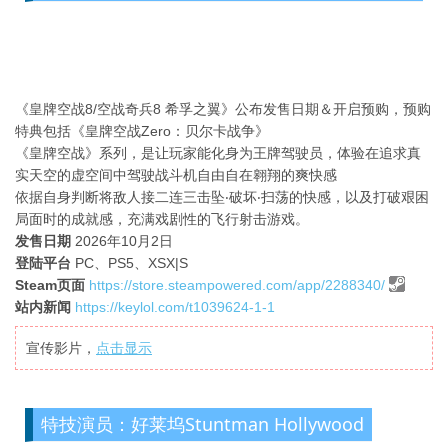
《皇牌空战8/空战奇兵8 希孚之翼》公布发售日期＆开启预购，预购
特典包括《皇牌空战Zero：贝尔卡战争》
《皇牌空战》系列，是让玩家能化身为王牌驾驶员，体验在追求真
实天空的虚空间中驾驶战斗机自由自在翱翔的爽快感
依据自身判断将敌人接二连三击坠‧破坏‧扫荡的快感，以及打破艰困
局面时的成就感，充满戏剧性的飞行射击游戏。
发售日期
2026年10月2日
登陆平台
PC、PS5、XSX|S
Steam页面
https://store.steampowered.com/app/2288340/
站内新闻
https://keylol.com/t1039624-1-1
宣传影片，
点击显示
特技演员：好莱坞Stuntman Hollywood