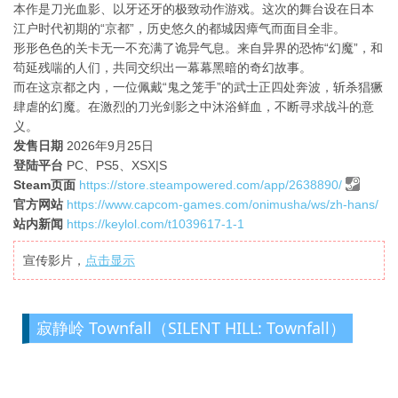
本作是刀光血影、以牙还牙的极致动作游戏。这次的舞台设在日本
江户时代初期的“京都”，历史悠久的都城因瘴气而面目全非。
形形色色的关卡无一不充满了诡异气息。来自异界的恐怖“幻魔”，和
苟延残喘的人们，共同交织出一幕幕黑暗的奇幻故事。
而在这京都之内，一位佩戴“鬼之笼手”的武士正四处奔波，斩杀猖獗
肆虐的幻魔。在激烈的刀光剑影之中沐浴鲜血，不断寻求战斗的意
义。
发售日期
2026年9月25日
登陆平台
PC、PS5、XSX|S
Steam页面
https://store.steampowered.com/app/2638890/
官方网站
https://www.capcom-games.com/onimusha/ws/zh-hans/
站内新闻
https://keylol.com/t1039617-1-1
宣传影片，
点击显示
寂静岭 Townfall（SILENT HILL: Townfall）