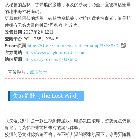
从秘鲁的丛林，古希腊的废墟，埃及的沙漠，乃至那座被神话笼罩
的地中海神秘岛屿。
穿越危机四伏的场景，破解致命机关，对抗凶猛的掠食者，追寻那
件拥有无穷力量的神器“司祭盎”的碎片。
发售日期
2027年2月12日
登陆平台
PC、PS5、XSX|S
Steam页面
https://store.steampowered.com/app/3558670/
官方网站
https://www.playtombraider.com
站内新闻
https://keylol.com/t1039600-1-1
宣传影片，
点击显示
失落荒野（The Lost Wild）
《失落荒野》是一款生存恐怖游戏，电影氛围浓厚，游戏玩法依赖
躲避，将为你带来前所未有的游戏体验。
狡猾的恐龙对你穷追不舍，在不断升温的紧张氛围下，你需要随机