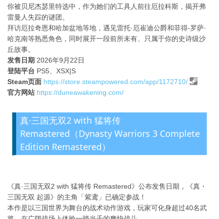
你被贝尼杰瑟里特选中，作为她们的工具人前往厄拉科斯，揭开弗
雷曼人失踪的谜团。
拜访厄拉奇恩和哈加盆地等地，遇见雷托·厄崔迪公爵和菲得-罗萨·
哈克南等熟悉角色，同时展开一段前所未有、只属于你的史诗级沙
丘故事。
发售日期
2026年9月22日
登陆平台
PS5、XSX|S
Steam页面
https://store.steampowered.com/app/1172710/
官方网站
https://duneawakening.com/
真·三国无双2 with 猛将传
Remastered（Dynasty Warriors 3 Complete
Edition Remastered）
《真·三国无双2 with 猛将传 Remastered》公布发售日期，《真・
三国无双 起源》的主角「紫鸢」已确定参战！
本作是以三国世界为舞台的战术动作游戏，玩家可化身超过40名武
将，在广阔战场上体验一骑当千的爽快战斗。