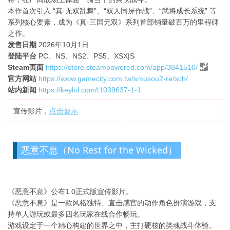
本作首次引入 “真·无双乱舞”、“双人同屏作战”、“武将成长系统” 等
系列核心要素，成为《真·三国无双》系列首部销量破百万的里程碑
之作。
发售日期
2026年10月1日
登陆平台
PC、NS、NS2、PS5、XSX|S
Steam页面
https://store.steampowered.com/app/3841510/
官方网站
https://www.gamecity.com.tw/smusou2-re/sch/
站内新闻
https://keylol.com/t1039637-1-1
宣传影片，
点击显示
恶意不息（No Rest for the Wicked）
《恶意不息》公布1.0正式版宣传影片。
《恶意不息》是一款风格独特、直击感官的动作角色扮演游戏，支
持单人游玩或最多四名玩家在线合作畅玩。
游戏设定于一个精心构建的世界之中，主打硬核的类魂战斗体验。