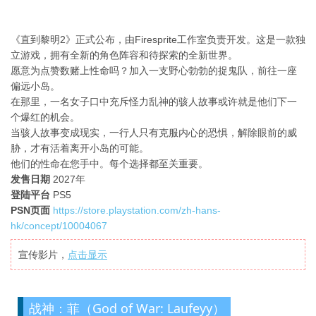
《直到黎明2》正式公布，由Firesprite工作室负责开发。这是一款独
立游戏，拥有全新的角色阵容和待探索的全新世界。
愿意为点赞数赌上性命吗？加入一支野心勃勃的捉鬼队，前往一座
偏远小岛。
在那里，一名女子口中充斥怪力乱神的骇人故事或许就是他们下一
个爆红的机会。
当骇人故事变成现实，一行人只有克服内心的恐惧，解除眼前的威
胁，才有活着离开小岛的可能。
他们的性命在您手中。每个选择都至关重要。
发售日期
2027年
登陆平台
PS5
PSN页面
https://store.playstation.com/zh-hans-
hk/concept/10004067
宣传影片，
点击显示
战神：菲（God of War: Laufeyy）