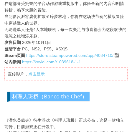
在这部备受赞誉的平台动作游戏重制版中，体验全新的内容和剧情
转折，畅享大胆的冒险。
当阴影反派将腐化扩散至碎梦林地，你将在这场快节奏的横版冒险
中穿越迷人的世界。
无论是单人还是4人本地联机，每一次失足与惊喜都会为这段欢快的
混沌之旅增添乐趣。
发售日期
2026年10月1日
登陆平台
PC、NS2、PS5、XSX|S
Steam页面
https://store.steampowered.com/app/4084710/
站内新闻
https://keylol.com/t1039618-1-1
宣传影片，
点击显示
料理人班桥（Banco the Chef）
《潜水员戴夫》衍生游戏《料理人班桥》正式公布，这是一款独立
前传，目前游戏正在开发中。