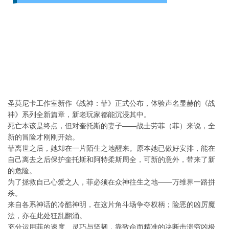
圣莫尼卡工作室新作《战神：菲》正式公布，体验声名显赫的《战
神》系列全新篇章，新老玩家都能沉浸其中。
死亡本该是终点，但对奎托斯的妻子——战士劳菲（菲）来说，全
新的冒险才刚刚开始。
菲离世之后，她却在一片陌生之地醒来。原本她已做好安排，能在
自己离去之后保护奎托斯和阿特柔斯周全，可新的意外，带来了新
的危险。
为了拯救自己心爱之人，菲必须在众神往生之地——万维界一路拼
杀。
来自各系神话的冷酷神明，在这片角斗场争夺权柄；险恶的凶厉魔
法，亦在此处狂乱翻涌。
充分运用菲的速度、灵巧与坚韧，靠致命而精准的决断击溃穷凶极