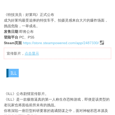
《特技演员：好莱坞》正式公布
成为好莱坞最受追捧的特技车手。拍摄灵感来自大片的爆炸场面，
挑战危险，一举成名。
发售日期
即将公布
登陆平台
PC、PS5
Steam页面
https://store.steampowered.com/app/2487330/
宣传影片，
点击显示
ILL
《ILL》公布剧情宣传影片。
《ILL》是一款极致逼真的第一人称生存恐怖游戏，即便是该类型的
老玩家也将面临前所未有的挑战。
你将深陷一座巨型科研要塞的诡谲阴谋之中，面对神秘邪恶本源及