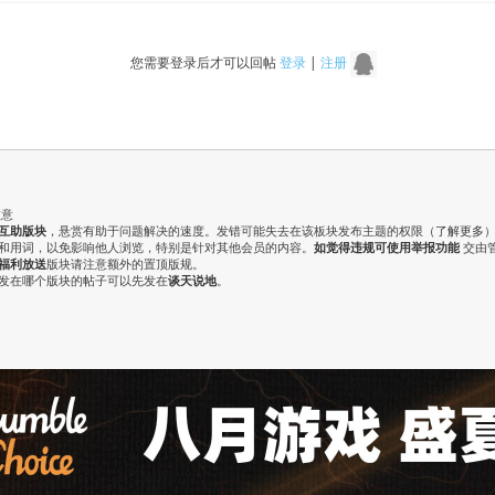
您需要登录后才可以回帖
登录
|
注册
注意
互助版块
，悬赏有助于问题解决的速度。发错可能失去在该板块发布主题的权限（
了解更多
气和用词，以免影响他人浏览，特别是针对其他会员的内容。
如觉得违规可使用举报功能
交由
福利放送
版块请注意额外的置顶版规。
认发在哪个版块的帖子可以先发在
谈天说地
。