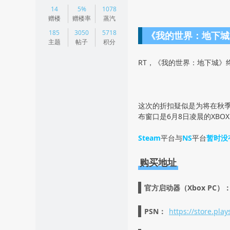
|
14
5%
1078
阅读模式
赠楼
赠楼率
蒸汽
185
3050
5718
《我的世界：地下城》终
主题
帖子
积分
RT，《我的世界：地下城》终极
这次的折扣疑似是为将在秋
布窗口是6月8日凌晨的XBOX G
Steam
平台与
NS
平台
暂时没
购买地址
官方启动器（Xbox PC）
PSN：
https://store.pl