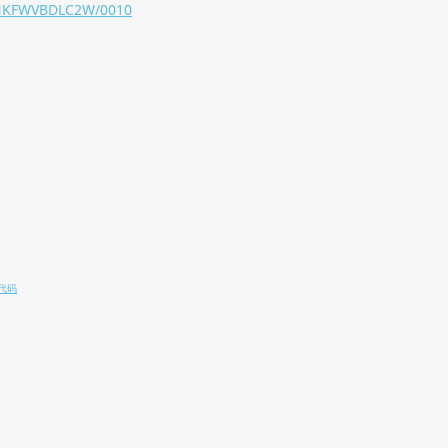
/9NKFWVBDLC2W/0010
F代码