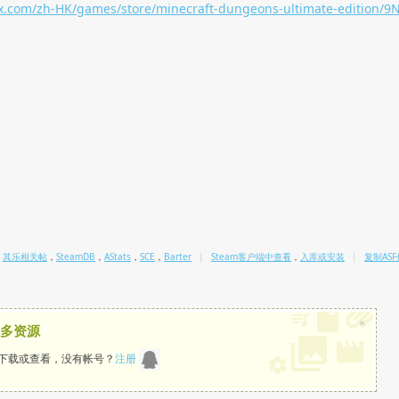
ox.com/zh-HK/games/store/minecraft-dungeons-ultimate-edition
其乐相关帖
，
SteamDB
，
AStats
，
SCE
，
Barter
|
Steam客户端中查看
，
入库或安装
|
复制AS
×
多资源
下载或查看，没有帐号？
注册