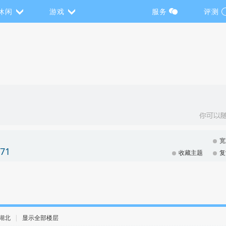
休闲
游戏
服务
评测
宽
71
收藏主题
复
· 湖北
|
显示全部楼层