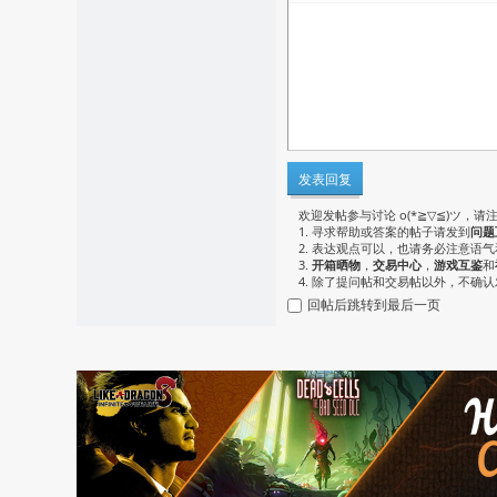
发表回复
欢迎发帖参与讨论 o(*≧▽≦)ツ，请
1. 寻求帮助或答案的帖子请发到
问题
2. 表达观点可以，也请务必注意语
3.
开箱晒物
，
交易中心
，
游戏互鉴
和
4. 除了提问帖和交易帖以外，不确
回帖后跳转到最后一页