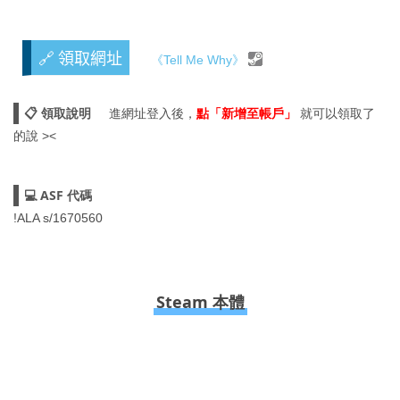
🔗 領取網址
《Tell Me Why》
📋 領取說明
進網址登入後，
點「新增至帳戶」
就可以領取了
的說 ><
💻 ASF 代碼
!ALA s/1670560
Steam 本體