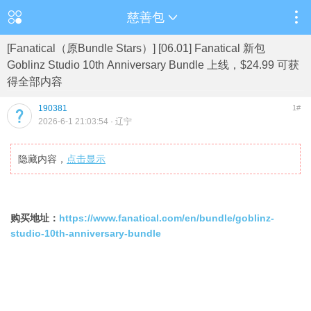
慈善包
[Fanatical（原Bundle Stars）] [06.01] Fanatical 新包
Goblinz Studio 10th Anniversary Bundle 上线，$24.99 可获
得全部内容
190381
1#
2026-6-1 21:03:54
· 辽宁
隐藏内容，
点击显示
购买地址：
https://www.fanatical.com/en/bundle/goblinz-
studio-10th-anniversary-bundle