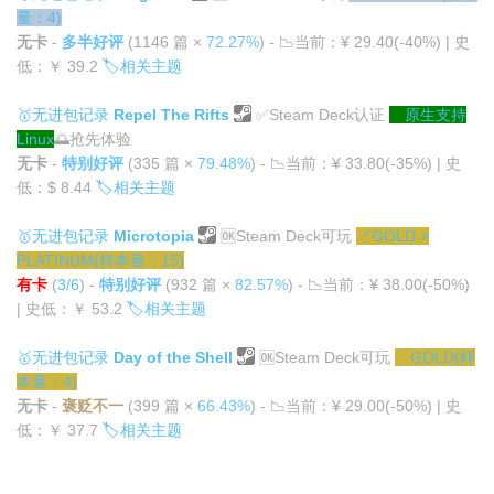
量：4)
无卡
-
多半好评
(1146 篇 ×
72.27%
) -
📉
当前：¥ 29.40(-40%) | 史
低：￥ 39.2
🏷️
相关主题
🥇
无进包记录
Repel The Rifts
✅
Steam Deck认证
原生支持
Linux
🌅
抢先体验
无卡
-
特别好评
(335 篇 ×
79.48%
) -
📉
当前：¥ 33.80(-35%) | 史
低：$ 8.44
🏷️
相关主题
🥇
无进包记录
Microtopia
🆗
Steam Deck可玩
↗
GOLD >
PLATINUM(样本量：15)
有卡
(
3/6
) -
特别好评
(932 篇 ×
82.57%
) -
📉
当前：¥ 38.00(-50%)
| 史低：￥ 53.2
🏷️
相关主题
🥇
无进包记录
Day of the Shell
🆗
Steam Deck可玩
GOLD(样
本量：4)
无卡
-
褒贬不一
(399 篇 ×
66.43%
) -
📉
当前：¥ 29.00(-50%) | 史
低：￥ 37.7
🏷️
相关主题