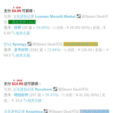
￥33.49
支付
$4.99
可获得：
引用:
🥇
无进包记录
Luxman Moonlit Market
🆗
Steam Deck可
玩
原生支持 Linux
无卡
-
好评
(20 篇 ×
74.00%
) -
📉
当前：¥ 28.00(-50%) | 史低：$
6.99
🏷️
相关主题
📦x1
Synergy
🆗
Steam Deck可玩
GOLD(样本量：10)
无卡
-
多半好评
(1041 篇 ×
72.94%
) -
📉
当前：¥ 136.00 | 史低：￥
68.0
🏷️
相关主题
￥100.62
支付
$14.99
还可获得：
引用:
🥇
无进包记录
Runeborn
🆗
Steam Deck可玩
无卡
-
特别好评
(297 篇 ×
76.37%
) -
📉
当前：¥ 31.20(-35%) | 史
低：￥ 33.6
🏷️
相关主题
🥇
无进包记录
Knightica
🆗
Steam Deck可玩
PLATINUM(样本