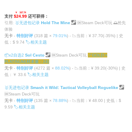
￥167.74
支付
$24.99
还可获得：
引用:
🥇
无进包记录
Hold The Mine
🆗
Steam Deck可玩
🌅
抢先
体验
无卡
-
特别好评
(318 篇 ×
79.01%
) -
📉
当前：¥ 37.70(-35%) | 史
低：$ 9.74
🏷️
相关主题
📦x2
自选2
Sol Cesto
🆗
Steam Deck可玩
↗
GOLD >
PLATINUM(样本量：24)
无卡
-
特别好评
(4272 篇 ×
88.02%
) -
📉
当前：¥ 39.20(-30%) | 史
低：￥ 33.6
🏷️
相关主题
🥇
无进包记录
Smash it Wild: Tactical Volleyball Roguelike
🆗
Steam Deck可玩
无卡
-
特别好评
(135 篇 ×
78.88%
) -
📉
当前：¥ 48.00 | 史低：$
9.59
🏷️
相关主题