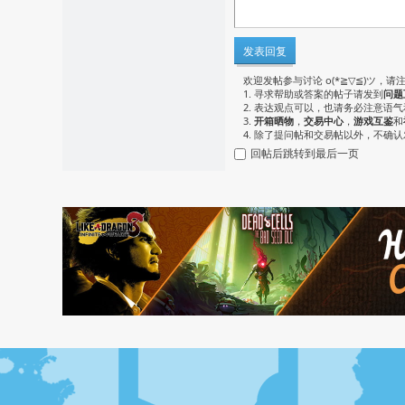
发表回复
欢迎发帖参与讨论 o(*≧▽≦)ツ，请
1. 寻求帮助或答案的帖子请发到
问题
2. 表达观点可以，也请务必注意语
3.
开箱晒物
，
交易中心
，
游戏互鉴
和
4. 除了提问帖和交易帖以外，不确
回帖后跳转到最后一页