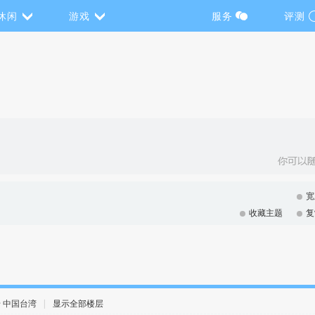
休闲
游戏
服务
评测
宽
收藏主题
复
3 · 中国台湾
|
显示全部楼层