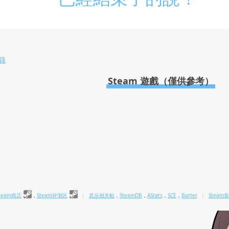
錄
Steam 遊戲（僅供參考）
team商店
，
Steam评测区
|
其乐相关帖
，
SteamDB
，
AStats
，
SCE
，
Barter
|
Stea