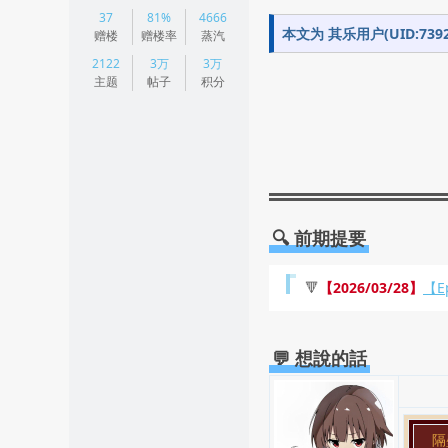
|
37
81%
4666
阅读模式
本文为 其乐用户(UID:7
赠楼
赠楼率
蒸汽
2122
3万
3万
主题
帖子
积分
🔍 前期提要
🔻
【2026/03/28】
【E
💬 想說的話
隔