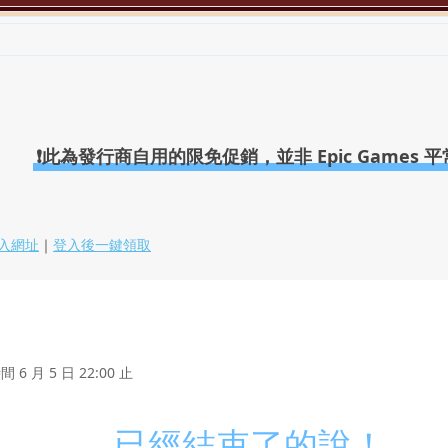
❗此為發行商自用的限免促銷，並非 Epic Games 
入網址
｜
登入後一鍵領取
6 月 5 日 22:00 止