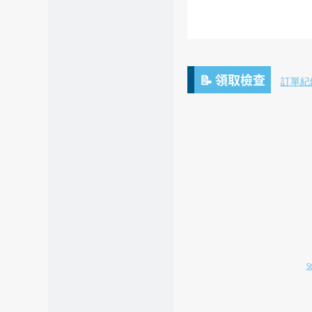
📝 領取檢查
訂單紀
S