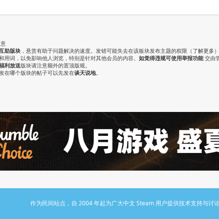
注意
互助版块
，悬赏有助于问题解决的速度。发错可能失去在该板块发布主题的权限（
了解更多
气和用词，以免影响他人浏览，特别是针对其他会员的内容。
如觉得违规可使用举报功能
交由
福利放送
版块请注意额外的置顶版规。
认发在哪个版块的帖子可以先发在
谈天说地
。
作为民间站点，自 2004 年起为广大中文 Steam 用户提供技术支持