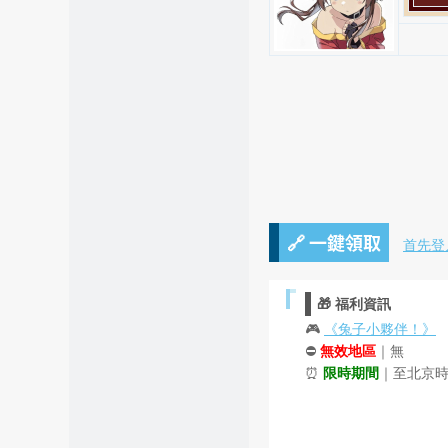
🔗 一鍵領取
首先登
🎁 福利資訊
🎮
《兔子小夥伴！》
⛔
無效地區
｜無
⏰
限時期間
｜至北京時間 