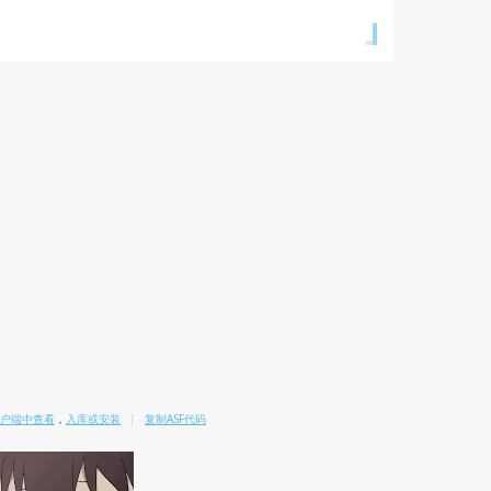
m客户端中查看
，
入库或安装
|
复制ASF代码