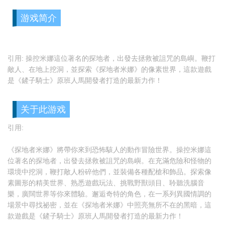
游戏简介
引用: 操控米娜這位著名的探地者，出發去拯救被詛咒的島嶼。鞭打
敵人、在地上挖洞，並探索《探地者米娜》的像素世界，這款遊戲
是《鏟子騎士》原班人馬開發者打造的最新力作！
关于此游戏
引用:
《探地者米娜》將帶你來到恐怖駭人的動作冒險世界。操控米娜這
位著名的探地者，出發去拯救被詛咒的島嶼。在充滿危險和怪物的
環境中挖洞，鞭打敵人粉碎他們，並裝備各種配槍和飾品。探索像
素圖形的精美世界、熟悉遊戲玩法、挑戰野獸頭目、聆聽洗腦音
樂，廣闊世界等你來體驗。邂逅奇特的角色，在一系列異國情調的
場景中尋找祕密，並在《探地者米娜》中照亮無所不在的黑暗，這
款遊戲是《鏟子騎士》原班人馬開發者打造的最新力作！