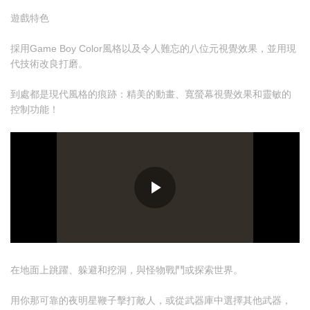
遊戲特色
採用Game Boy Color風格以及令人難忘的八位元視覺效果，並用現
代技術改良打磨。
到處都是現代風格的痕跡：精美的動畫、寬螢幕視覺效果和靈敏的
控制功能！
在地面上跳躍、躲避和挖洞，與怪物戰鬥或探索世界。
用你那可靠的夜明星鞭子擊打敵人，或從武器庫中選擇其他武器，