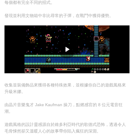
每個都有完全不同的招式。
發現並利用文物箱中非比尋常的子彈，在戰鬥中獲得優勢。
收集並裝備飾品來獲得各種特殊效果，並根據你自己的遊戲風格來
升級米娜。
由晶片音樂鬼才 Jake Kaufman 操刀，點燃感官的 8 位元電音狂
潮。
遊戲風格的設計靈感源自於維多利亞時代的歌德式恐怖，透過令人
毛骨悚然卻又溫暖人心的故事帶你陷入瘋狂的深淵。