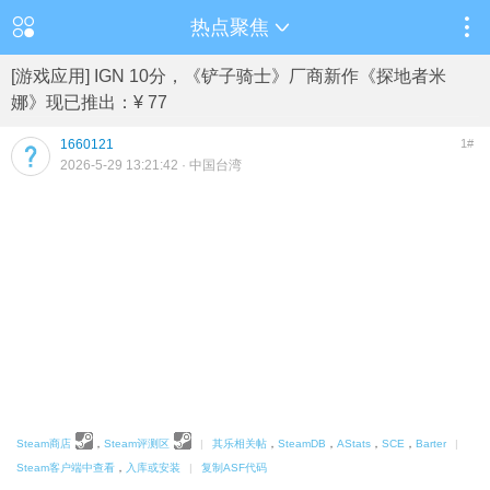
热点聚焦
[游戏应用] IGN 10分，《铲子骑士》厂商新作《探地者米
娜》现已推出：¥ 77
1660121
1#
2026-5-29 13:21:42
· 中国台湾
Steam商店
，
Steam评测区
|
其乐相关帖
，
SteamDB
，
AStats
，
SCE
，
Barter
|
Steam客户端中查看
，
入库或安装
|
复制ASF代码