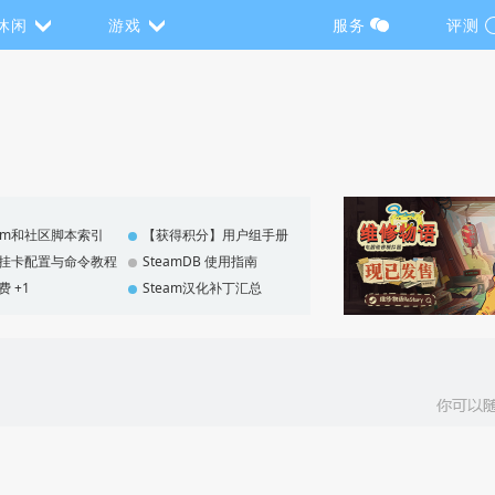
休闲
游戏
服务
评测
eam和社区脚本索引
【获得积分】用户组手册
F 挂卡配置与命令教程
SteamDB 使用指南
费 +1
Steam汉化补丁汇总