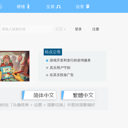
赠楼
交易
信誉
百度
登录
注册
站点公告
游戏开发和发行的咨询服务
其乐用户守则
在其乐投放广告