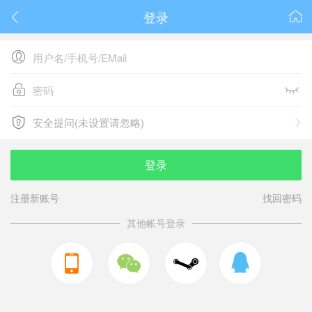
登录






安全提问(未设置请忽略)

安全提问(未设置请忽略)
登录
注册新账号
找回密码
其他帐号登录


