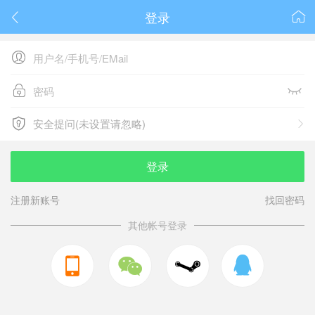
登录






安全提问(未设置请忽略)

安全提问(未设置请忽略)
登录
注册新账号
找回密码
其他帐号登录


