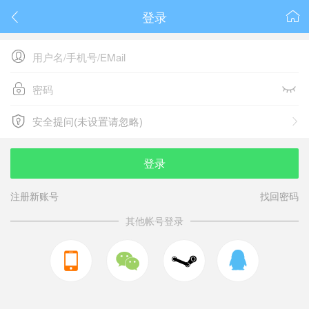
登录






安全提问(未设置请忽略)

安全提问(未设置请忽略)
登录
注册新账号
找回密码
其他帐号登录


