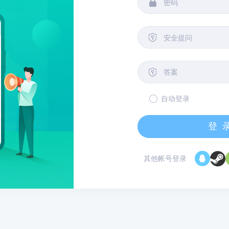


安全提问

自动登录
登
其他帐号登录
