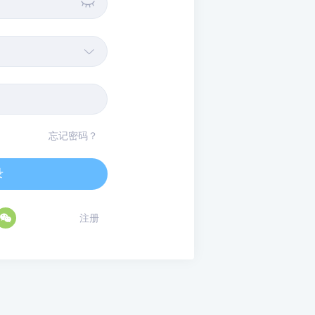


忘记密码？
录

注册