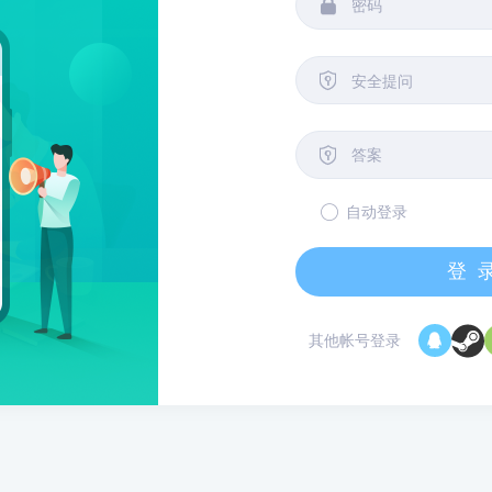


安全提问

自动登录
登
其他帐号登录
