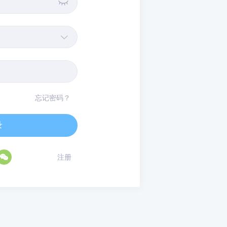


忘记密码？
录

注册