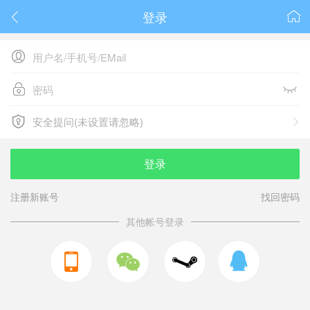
登录






安全提问(未设置请忽略)

安全提问(未设置请忽略)
登录
注册新账号
找回密码
其他帐号登录


