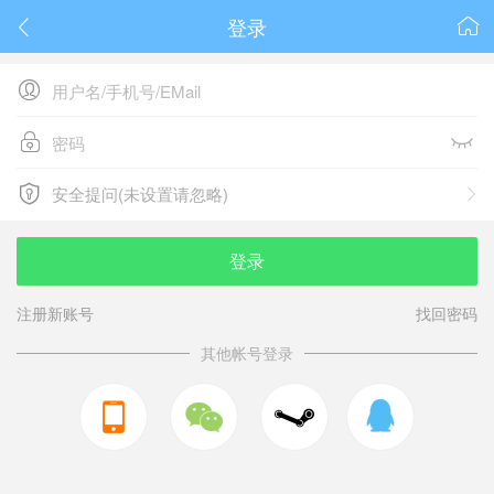
登录






安全提问(未设置请忽略)

安全提问(未设置请忽略)
登录
注册新账号
找回密码
其他帐号登录


