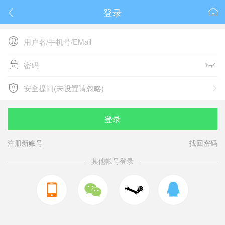
登录






安全提问(未设置请忽略)

安全提问(未设置请忽略)
登录
注册新账号
找回密码
其他帐号登录


