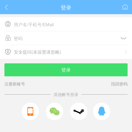
登录






安全提问(未设置请忽略)

安全提问(未设置请忽略)
登录
注册新账号
找回密码
其他帐号登录


