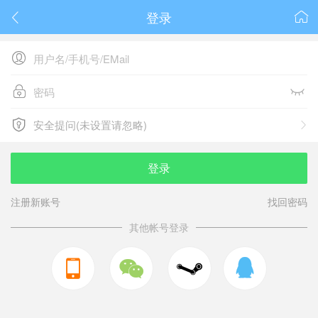
登录






安全提问(未设置请忽略)

安全提问(未设置请忽略)
登录
注册新账号
找回密码
其他帐号登录


