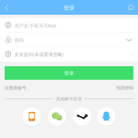
登录






安全提问(未设置请忽略)

安全提问(未设置请忽略)
登录
注册新账号
找回密码
其他帐号登录


