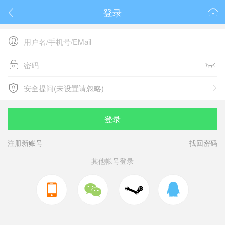
登录






安全提问(未设置请忽略)

安全提问(未设置请忽略)
登录
注册新账号
找回密码
其他帐号登录


