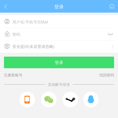
登录






安全提问(未设置请忽略)

安全提问(未设置请忽略)
登录
注册新账号
找回密码
其他帐号登录


