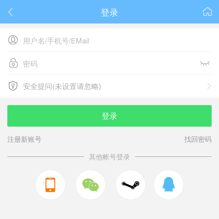
登录






安全提问(未设置请忽略)

安全提问(未设置请忽略)
登录
注册新账号
找回密码
其他帐号登录


