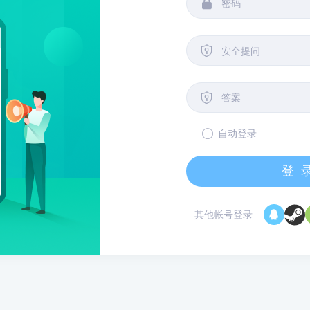


安全提问

自动登录
登
其他帐号登录
