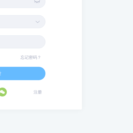


忘记密码？
录

注册