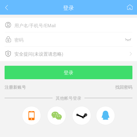
登录






安全提问(未设置请忽略)

安全提问(未设置请忽略)
登录
注册新账号
找回密码
其他帐号登录


