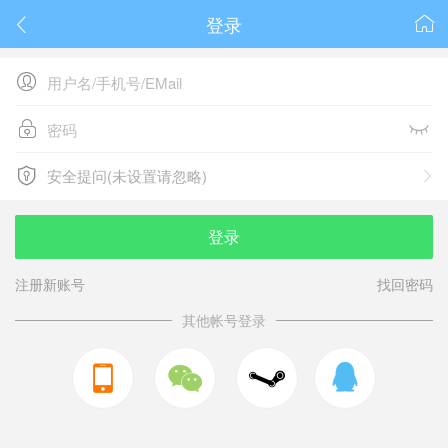
登录






安全提问(未设置请忽略)

安全提问(未设置请忽略)
登录
注册新账号
找回密码
其他帐号登录


