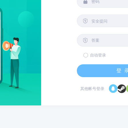


安全提问

自动登录
登
其他帐号登录
