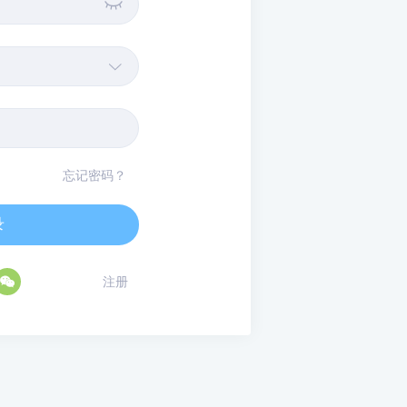


忘记密码？
录

注册