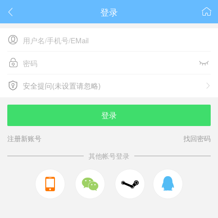
登录






安全提问(未设置请忽略)

安全提问(未设置请忽略)
登录
注册新账号
找回密码
其他帐号登录


