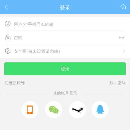
登录






安全提问(未设置请忽略)

安全提问(未设置请忽略)
登录
注册新账号
找回密码
其他帐号登录


