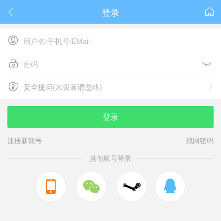
登录






安全提问(未设置请忽略)

安全提问(未设置请忽略)
登录
注册新账号
找回密码
其他帐号登录


