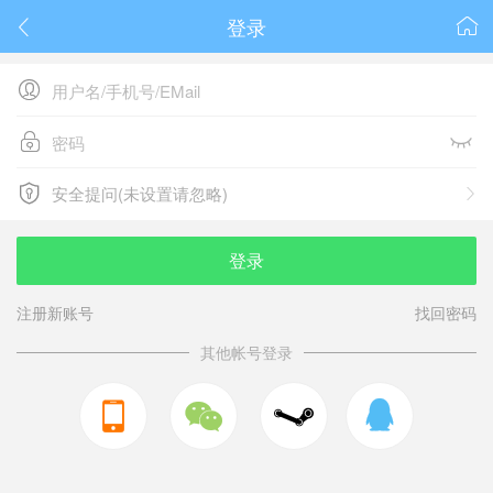
登录






安全提问(未设置请忽略)

安全提问(未设置请忽略)
登录
注册新账号
找回密码
其他帐号登录


