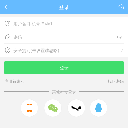
登录






安全提问(未设置请忽略)

安全提问(未设置请忽略)
登录
注册新账号
找回密码
其他帐号登录


