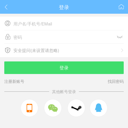
登录






安全提问(未设置请忽略)

安全提问(未设置请忽略)
登录
注册新账号
找回密码
其他帐号登录


