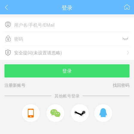
登录






安全提问(未设置请忽略)

安全提问(未设置请忽略)
登录
注册新账号
找回密码
其他帐号登录


