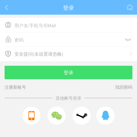
登录






安全提问(未设置请忽略)

安全提问(未设置请忽略)
登录
注册新账号
找回密码
其他帐号登录


