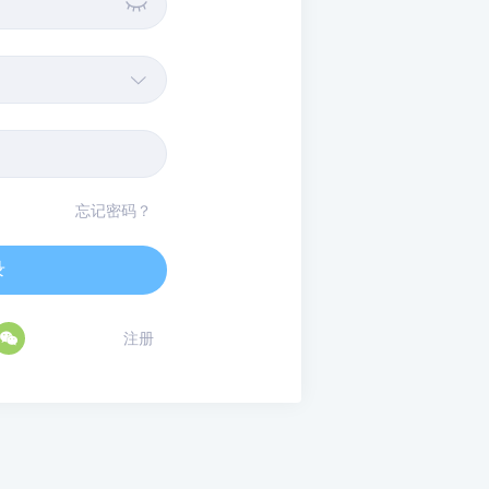


忘记密码？
录

注册