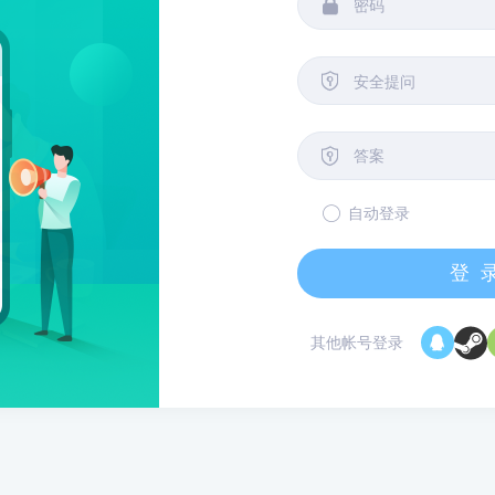


安全提问

自动登录
登
其他帐号登录
