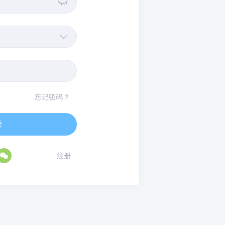


忘记密码？
录

注册