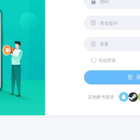


安全提问

自动登录
登
其他帐号登录
