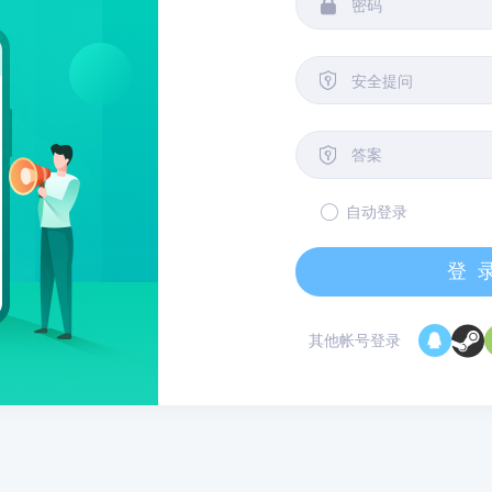


安全提问

自动登录
登
其他帐号登录
