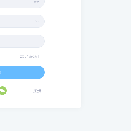


忘记密码？
录

注册